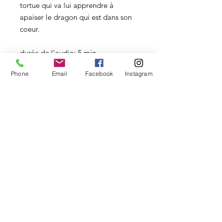
tortue qui va lui apprendre à
apaiser le dragon qui est dans son
coeur.
durée de l'audio: 5 min
Phone
Email
Facebook
Instagram
© 2023 by Mélanie Faure hypnose nimes. Proudly created
with
Wix.com
Mentions légales
Politique de confidentialité