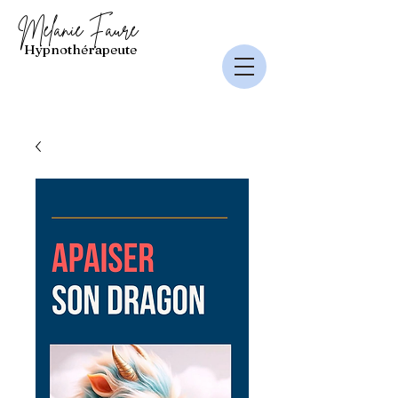
Mélanie Faure
Hypnothérapeute