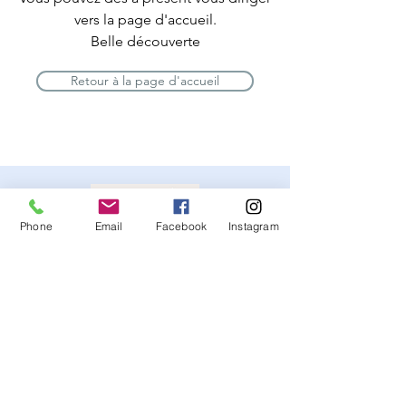
vers la page d'
accueil
.
Belle découverte
Retour à la page d'accueil
Phone
Email
Facebook
Instagram
© 2023 by Mélanie Faure hypnose nimes. Proudly created
with
Wix.com
Mentions légales
Politique de confidentialité